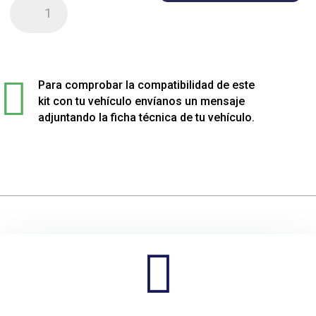
Kit
de
4
muelles
sport

rebajados
Para comprobar la compatibilidad de este
para
kit con tu vehículo envíanos un mensaje
Renault
adjuntando la ficha técnica de tu vehículo.
ALPINE
cantidad
