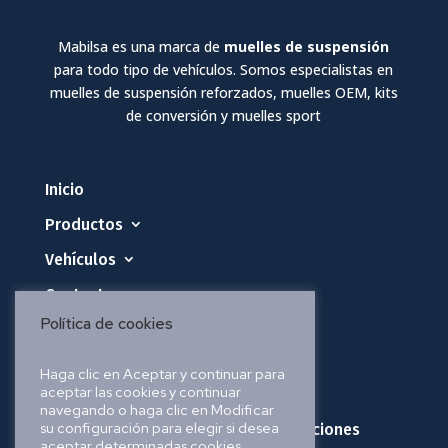
Mabilsa es una marca de
muelles de suspensión
para todo tipo de vehículos. Somos especialistas en
muelles de suspensión reforzados, muelles OEM, kits
de conversión y muelles sport
Inicio
Productos
Vehículos
Contacto
Política de cookies
Política de privacidad
Haga clic en Aceptar y continuar para
aceptar las cookies y continuar
Política de cookies
navegando o haga clic en Modificar
su configuración para elegir si desea
Política de envíos, pedidos y devoluciones
aceptar determinadas cookies