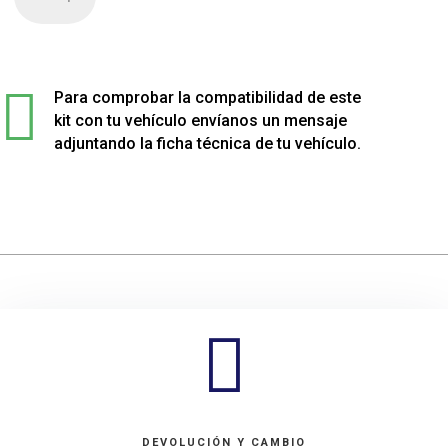
de
4
muelles
sport

rebajados
Para comprobar la compatibilidad de este
para
kit con tu vehículo envíanos un mensaje
Porsche
adjuntando la ficha técnica de tu vehículo.
BOXSTER
cantidad

DEVOLUCIÓN Y CAMBIO