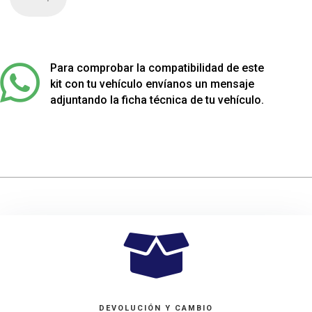
de
4
muelles
sport
rebajados

Para comprobar la compatibilidad de este
para
kit con tu vehículo envíanos un mensaje
Peugeot
adjuntando la ficha técnica de tu vehículo.
406
cantidad

DEVOLUCIÓN Y CAMBIO