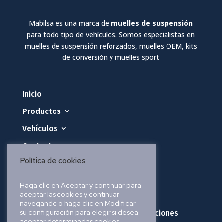
Mabilsa es una marca de
muelles de suspensión
para todo tipo de vehículos. Somos especialistas en
muelles de suspensión reforzados, muelles OEM, kits
de conversión y muelles sport
Inicio
Productos
Vehículos
Contacto
Política de cookies
Política de privacidad
Haga clic en Aceptar y continuar para
aceptar las cookies y continuar
Política de cookies
navegando o haga clic en Modificar
su configuración para elegir si desea
Política de envíos, pedidos y devoluciones
aceptar determinadas cookies