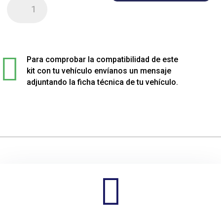
Kit
de
4
muelles
sport

rebajados
Para comprobar la compatibilidad de este
para
kit con tu vehículo envíanos un mensaje
Peugeot
adjuntando la ficha técnica de tu vehículo.
308
cantidad
