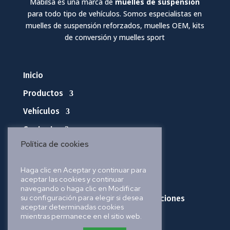
Mabilsa es una marca de
muelles de suspensión
para todo tipo de vehículos. Somos especialistas en
muelles de suspensión reforzados, muelles OEM, kits
de conversión y muelles sport
Inicio
Productos
Vehículos
Contacto
Política de cookies
Política de privacidad
Haga clic en Aceptar y continuar para
aceptar las cookies y continuar
Política de cookies
navegando o haga clic en Modificar
su configuración para elegir si desea
Política de envíos, pedidos y devoluciones
aceptar determinadas cookies
mientras permanece en el sitio web.
Aviso legal