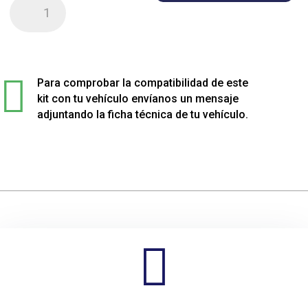
Kit
de
4
muelles
sport

rebajados
Para comprobar la compatibilidad de este
para
kit con tu vehículo envíanos un mensaje
Opel
adjuntando la ficha técnica de tu vehículo.
KADETT
E
cantidad
