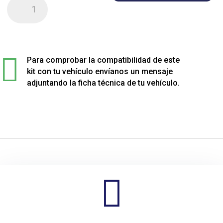
Kit
de
4
muelles
sport

rebajados
Para comprobar la compatibilidad de este
para
kit con tu vehículo envíanos un mensaje
Opel
adjuntando la ficha técnica de tu vehículo.
INSIGNIA
cantidad
