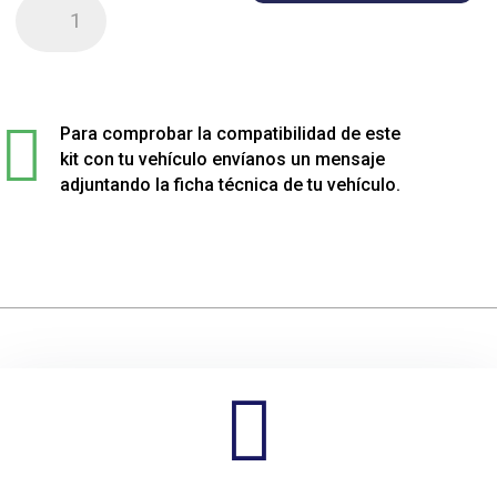
Kit
de
4
muelles
sport

rebajados
Para comprobar la compatibilidad de este
para
kit con tu vehículo envíanos un mensaje
Opel
adjuntando la ficha técnica de tu vehículo.
INSIGNIA
cantidad
