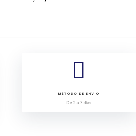

MÉTODO DE ENVIO
De 2 a 7 días