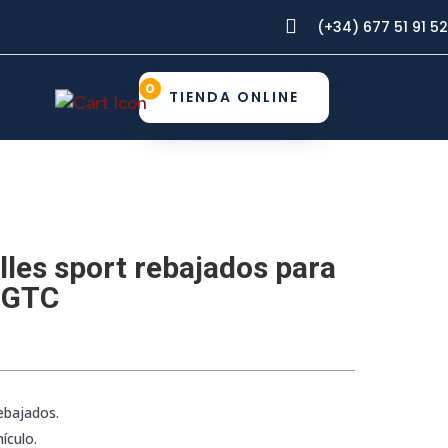

(+34) 677 51 91 52
0
TIENDA ONLINE
lles sport rebajados para
 GTC
rebajados.
ículo.