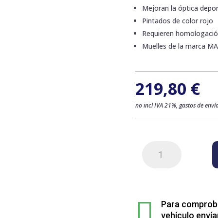
Mejoran la óptica deport
Pintados de color rojo
Requieren homologaci
Muelles de la marca M
219,80
€
no incl IVA 21%, gastos de envío
Kit
de
4
muelles
sport

rebajados
Para comprobar
para
vehículo envía