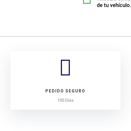
Opel
de tu vehículo.
ASTRA
GTC
cantidad

PEDIDO SEGURO
100 Días