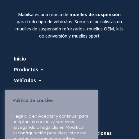
Mabilsa es una marca de
muelles de suspensión
para todo tipo de vehículos. Somos especialistas en
muelles de suspensión reforzados, muelles OEM, kits
de conversión y muelles sport
Inicio
Productos
Vehículos
Contacto
Política de cookies
Política de privacidad
Haga clic en Aceptar y continuar para
aceptar las cookies y continuar
Política de cookies
navegando o haga clic en Modificar
su configuración para elegir si desea
Política de envíos, pedidos y devoluciones
aceptar determinadas cookies