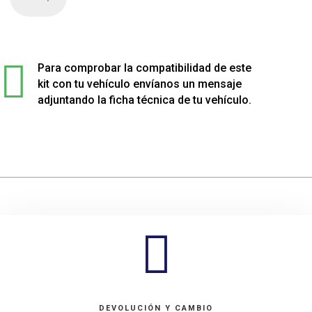
de
4
muelles
sport

rebajados
Para comprobar la compatibilidad de este
para
kit con tu vehículo envíanos un mensaje
Mitsubishi
adjuntando la ficha técnica de tu vehículo.
ECLIPSE
cantidad

DEVOLUCIÓN Y CAMBIO