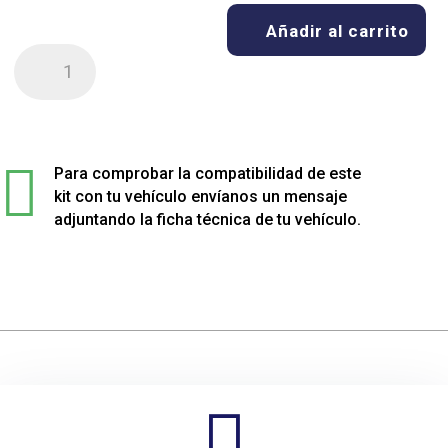
Añadir al carrito
Kit
de
4
muelles
sport

rebajados
Para comprobar la compatibilidad de este
para
kit con tu vehículo envíanos un mensaje
Mini
adjuntando la ficha técnica de tu vehículo.
COUNTRYMAN
JOHN
COOPER
WORKS
ALL4
cantidad
