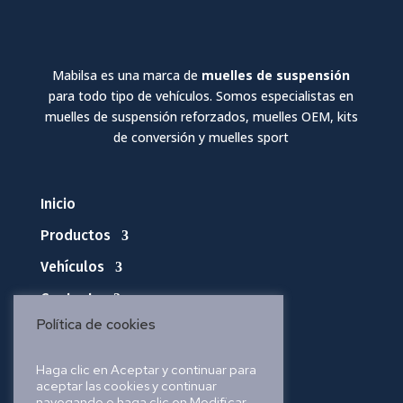
Mabilsa es una marca de
muelles de suspensión
para todo tipo de vehículos. Somos especialistas en
muelles de suspensión reforzados, muelles OEM, kits
de conversión y muelles sport
Inicio
Productos
Vehículos
Contacto
Política de cookies
Política de privacidad
Haga clic en Aceptar y continuar para
aceptar las cookies y continuar
Política de cookies
navegando o haga clic en Modificar