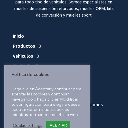
para todo tipo de vehículos. Somos especialistas en
muelles de suspensión reforzados, muelles OEM, kits
de conversión y muelles sport
Inicio
Productos
Vehículos
Contacto
Política de cookies
Política de privacidad
Haga clic en Aceptar y continuar para
aceptar las cookies y continuar
Política de cookies
navegando o haga clic en Modificar
su configuración para elegir si desea
Política de envíos, pedidos y devoluciones
aceptar determinadas cookies
mientras permanece en el sitio web.
Aviso legal
Cookie settings
ACEPTAR