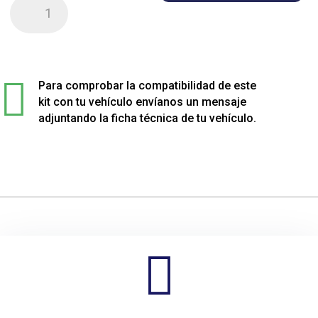
Kit
de
4
muelles
sport

rebajados
Para comprobar la compatibilidad de este
para
kit con tu vehículo envíanos un mensaje
Mercedes
adjuntando la ficha técnica de tu vehículo.
G-
CLASS
cantidad
