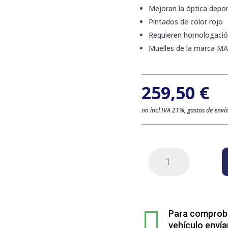
Mejoran la óptica deport
Pintados de color rojo
Requieren homologaci
Muelles de la marca M
259,50
€
no incl IVA 21%, gastos de envío
Kit
de
4
muelles
sport

rebajados
Para comprobar
para
vehículo envía