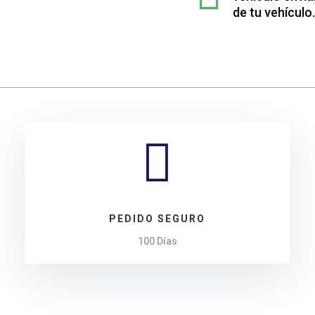
Mercedes
de tu vehículo.
E-
CLASS
cantidad

PEDIDO SEGURO
100 Días