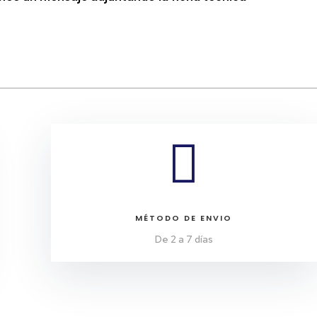

MÉTODO DE ENVIO
De 2 a 7 días