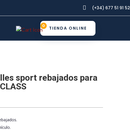

(+34) 677 51 91 52
0
TIENDA ONLINE
lles sport rebajados para
-CLASS
rebajados.
ículo.