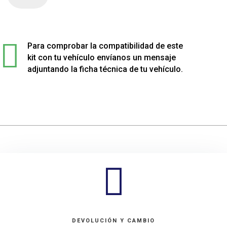
4
muelles
sport

rebajados
Para comprobar la compatibilidad de este
para
kit con tu vehículo envíanos un mensaje
KIA
adjuntando la ficha técnica de tu vehículo.
NIRO
cantidad

DEVOLUCIÓN Y CAMBIO