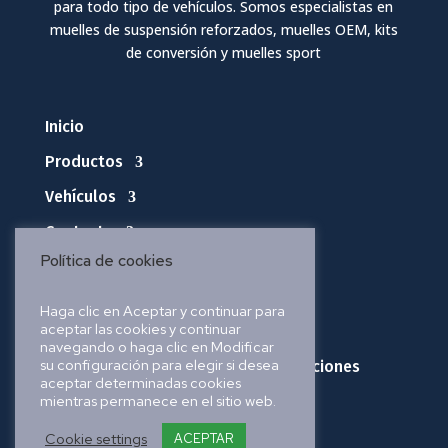
para todo tipo de vehículos. Somos especialistas en
muelles de suspensión reforzados, muelles OEM, kits
de conversión y muelles sport
Inicio
Productos
Vehículos
Contacto
Política de cookies
Política de privacidad
Haga clic en Aceptar y continuar para
aceptar las cookies y continuar
Política de cookies
navegando o haga clic en Modificar
su configuración para elegir si desea
Política de envíos, pedidos y devoluciones
aceptar determinadas cookies
mientras permanece en el sitio web.
Aviso legal
Cookie settings
ACEPTAR