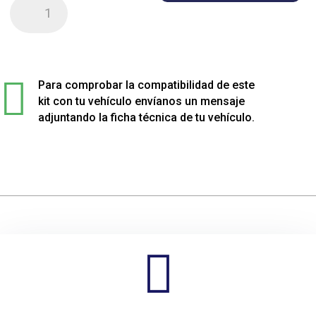
Kit
de
4
muelles
sport

rebajados
Para comprobar la compatibilidad de este
para
kit con tu vehículo envíanos un mensaje
BMW
adjuntando la ficha técnica de tu vehículo.
6
XDRIVE
cantidad
