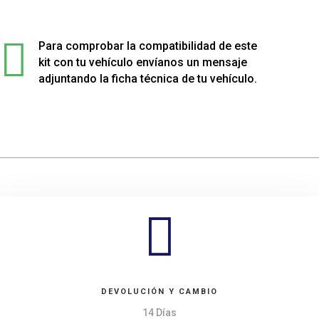
muelles
traseros

para
Para comprobar la compatibilidad de este
Volkswagen
kit con tu vehículo envíanos un mensaje
CORRADO
adjuntando la ficha técnica de tu vehículo.
cantidad

DEVOLUCIÓN Y CAMBIO
14 Días