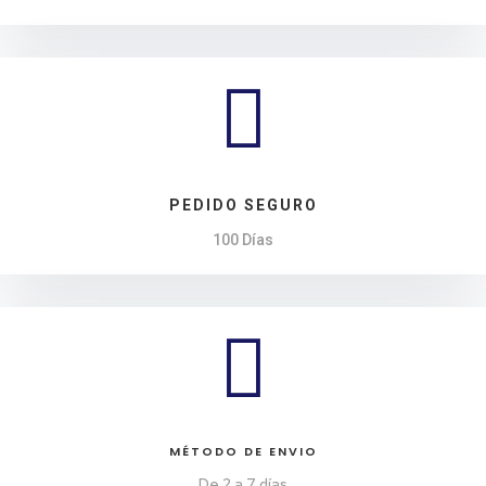

PEDIDO SEGURO
100 Días

MÉTODO DE ENVIO
De 2 a 7 días