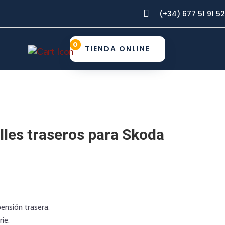

(+34) 677 51 91 52
0
TIENDA ONLINE
lles traseros para Skoda
pensión trasera.
ie.