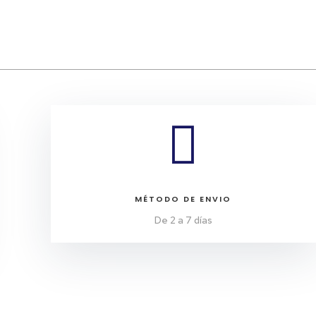

MÉTODO DE ENVIO
De 2 a 7 días