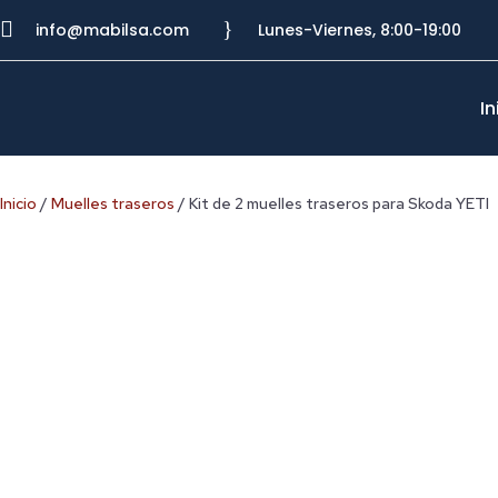

}
info@mabilsa.com
Lunes-Viernes, 8:00-19:00
In
Inicio
/
Muelles traseros
/ Kit de 2 muelles traseros para Skoda YETI