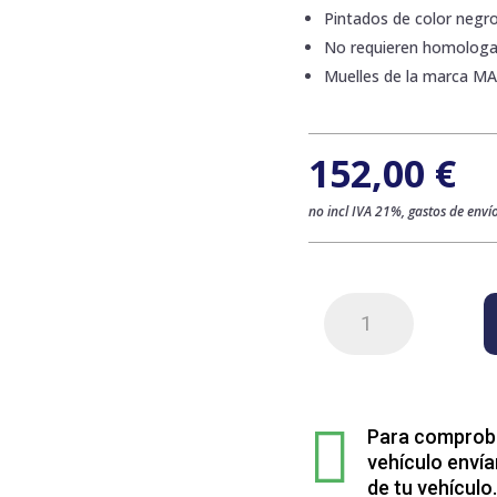
Pintados de color negr
No requieren homologa
Muelles de la marca M
152,00
€
no incl IVA 21%, gastos de envío
Kit
de
2
muelles
traseros

para
Para comprobar
Skoda
vehículo envía
YETI
de tu vehículo.