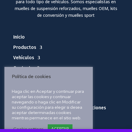
para todo tipo de vehículos. Somos especialistas en
muelles de suspensión reforzados, muelles OEM, kits
de conversión y muelles sport
Inicio
Productos
Vehículos
Contacto
Política de cookies
Política de privacidad
Haga clic en Aceptar y continuar para
aceptar las cookies y continuar
Política de cookies
navegando o haga clic en Modificar
su configuración para elegir si desea
Política de envíos, pedidos y devoluciones
aceptar determinadas cookies
mientras permanece en el sitio web.
Aviso legal
Cookie settings
ACEPTAR