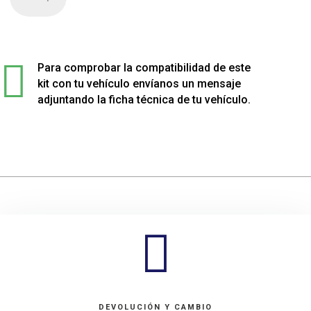
de
2
muelles
delanteros

sport
Para comprobar la compatibilidad de este
rebajados
kit con tu vehículo envíanos un mensaje
para
adjuntando la ficha técnica de tu vehículo.
Mitsubishi
SPACE
GEAR
cantidad

DEVOLUCIÓN Y CAMBIO