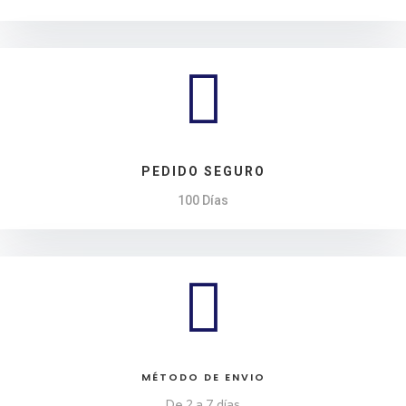

PEDIDO SEGURO
100 Días

MÉTODO DE ENVIO
De 2 a 7 días