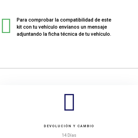
muelles
delanteros

para
Para comprobar la compatibilidad de este
Volkswagen
kit con tu vehículo envíanos un mensaje
VW
adjuntando la ficha técnica de tu vehículo.
cantidad

DEVOLUCIÓN Y CAMBIO
14 Días