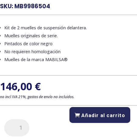
SKU:
MB9986504
Kit de 2 muelles de suspensión delantera.
Muelles originales de serie.
Pintados de color negro
No requieren homologación
Muelles de la marca MABILSA®
146,00
€
no incl IVA 21%, gastos de envío no incluidos.
Añadir al carrito
Kit
de
2