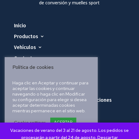
de conversión y muelles sport
Inicio
Productos
Vehículos
Contacto
Política de cookies
Política de privacidad
Haga clic en Aceptar y continuar para
aceptar las cookies y continuar
Política de cookies
navegando o haga clic en Modificar
su configuración para elegir si desea
Política de envíos, pedidos y devoluciones
aceptar determinadas cookies
mientras permanece en el sitio web.
Aviso legal
Cookie settings
ACEPTAR
Vacaciones de verano del 3 al 21 de agosto. Los pedidos se
procesarán a partir del 24 de agosto.
Descartar