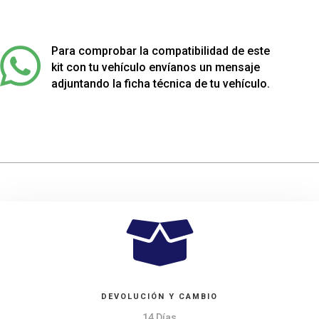
muelles
delanteros
para

Para comprobar la compatibilidad de este
Mercedes
kit con tu vehículo envíanos un mensaje
A180-
adjuntando la ficha técnica de tu vehículo.
A220CDI
cantidad

DEVOLUCIÓN Y CAMBIO
14 Días