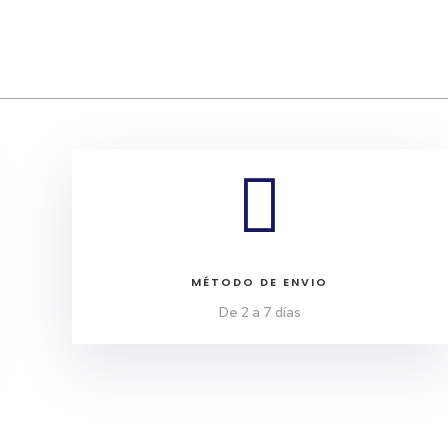

MÉTODO DE ENVIO
De 2 a 7 días