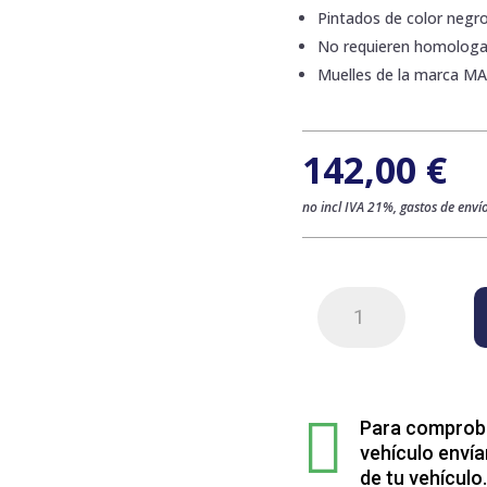
Pintados de color negr
No requieren homologa
Muelles de la marca M
142,00
€
no incl IVA 21%, gastos de envío
Kit
de
2
muelles
delanteros

para
Para comprobar
Audi
vehículo envía
A4
de tu vehículo.