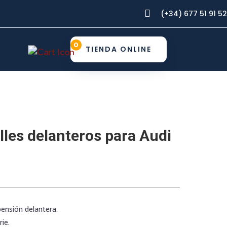

(+34) 677 51 91 52
0
TIENDA ONLINE
lles delanteros para Audi
pensión delantera.
ie.