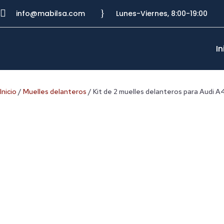

}
info@mabilsa.com
Lunes-Viernes, 8:00-19:00
In
Inicio
/
Muelles delanteros
/ Kit de 2 muelles delanteros para Audi A